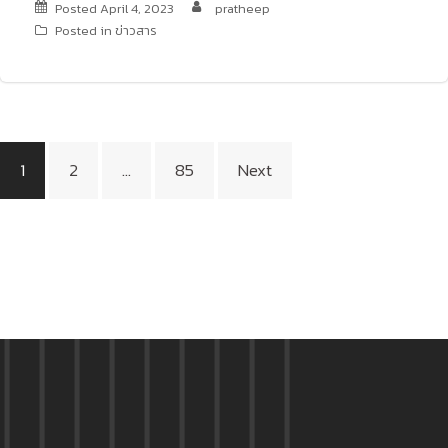
Posted
April 4, 2023
pratheep
Posted in
ข่าวสาร
Posts
1
2
…
85
Next
navigation